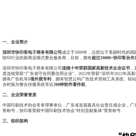
一、企业简介
深圳市快印客电子商务有限公司
成立于2009年，总部位于美丽时尚的
快印行业的新商业模式整合服务商，
目前，
拥有
超过
10000+
快印客合作
深圳市快印客电子商务有限公司
连续十年荣获国家高新技术企业证书
，
度连续荣获“广东省守合同重信用企业”、2022年荣获“深圳市2022年高
拥有广告机等
1项外观专利
，拥有智慧云码广告技术营销工具系统、轻站
乡村振兴整合传播系统等近
200种软件著作权
。
二、企业荣誉资质
中国印刷技术协会常务理事单位，广东省首届最具社会责任感企业，广
誉称号，
快印客荣获中国印刷技术协会“特别贡献集体”荣誉称号
三、组织架构