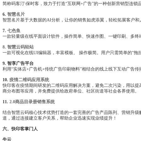
简称码客汀\保时客，致力于打造“互联网+广告”的一种创新营销型连
6.
智慧名片
智慧名片基于大数据的AI分析，让你的销售如虎添翼，轻松拓展客户和
7.
七色鱼
一款轻量级在线平面设计软件，操作简单、快速作图、一键印刷、多终
8.
智慧云码轻站
一款可视化在线UI编辑器，丰富模板、 操作极简。用户只需简单的“拖拉
9. 智享广告平台
利用“实体店+广告机+传统广告印刷物料”相结合的线上线下互动广告
10.
疫情二维码应用系统
快印客在疫情期间研发的二维码应用解决方案，避免二次污染，用以提
商分布图等应用，并免费提供给政府单位、社区街道等社会各界使用。
11.
2.0商品目录册销售系统
结合智慧云码核心技术优势打造的一套完善的广告产品陈列、营销升级
道，通过连接建立客户关系，帮助企业迅速实现业绩提升！
六、快印客掌门人
牛云