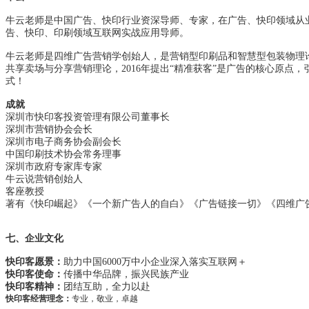
牛云老师是中国广告、快印行业资深导师、专家，在广告、快印领域从
告、快印、印刷领域互联网实战应用导师。
牛云老师是四维广告营销学创始人，是营销型印刷品和智慧型包装物理
共享卖场与分享营销理论，2016年提出“精准获客”是广告的核心原点，
式！
成就
深圳市快印客投资管理有限公司董事长
深圳市营销协会会长
深圳市电子商务协会副会长
中国印刷技术协会常务理事
深圳市政府专家库专家
牛云说营销创始人
客座教授
著有《快印崛起》《一个新广告人的自白》《广告链接一切》《四维广
七、企业文化
快印客愿景：
助力中国6000万中小企业深入落实互联网＋
快印客使命：
传播中华品牌，振兴民族产业
快印客精神：
团结互助，全力以赴
快印客经营理念：
专业，敬业，卓越