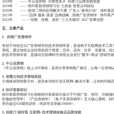
2018年 —— 牛云说营销 AI智慧名片 码客汀品牌连锁加盟
2019年 —— 快印客新营销研习社 七色鱼 智慧云码轻站
2020年
—— 疫情二维码应用解决方案 广告人"春风行动" 保时客
2021年 ——“品牌·服务·渠道”品牌战略
四维广告营销学 快印客产
2022年
——“
信赖、依赖、成长” 三大关键词 4D广告事业部
五、主要产品
1.
四维广告营销学
有别于传统定位广告营销学的技术营销学派，是借助于互联网技术工具
系统。通过传统企业经营的四个维度：店外、店内、分享、流量池，结
的技术营销学派，是移动互联网时代传统企业进行“数字+商业”营销升
2.
牛云说营销
《牛云说营销》线上APP课程，采用分享营销推广模式，让每一位营销
3.
智慧云码技术营销系统
引领移动营销新方向，提供各传统行业互联网+解决方案，让你的印刷
4.
快印客新研社
快印客新营销研习社简称快印客新研社致力于中国广告、快印、印刷领
织激励管理学》《产品营销学》《客户关系营销学》五大核心课程。快印
举办超过650期培训班，培训学员突破100000+。
5.
码客汀\保时客 互联网+技术营销体验店品牌连锁