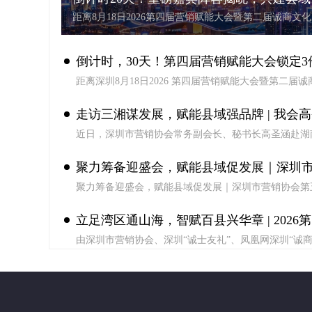
济新格局
距离8月18日2026第四届营销赋能大会暨第二届诚商文
在深圳开幕仅剩20天！近日，大会多名重磅嘉宾阵容陆
布，汇聚国内顶尖县域经济、品牌营销、产业实战专家
解县域产业破局路径，落地政策红利转化方案，为广告
倒计时，30天！第四届营销赋能大会锁定3
者、县域企业家、实体商户带来一场集政策解读、资源
团、标准共建于一体的行业盛会。
距离深圳8月18日2026 第四届营销赋能大会暨第二届诚
事
节开幕仅剩 30天！本届大会以“立足湾区通山海，智赋
华章”为核心主题，紧扣国家乡村振兴、县域高质量发
走访三湘谋发展，赋能县域强品牌 | 我会
一大市场顶层战略，依托六部委《关于大力促进新时代
业高质量发展的意见》重磅新政权威背书，打造全国首
近日，深圳市营销协会常务副会长、秘书长高圣涵赴湖
秘书长赴湖南六地开展调研交流
专属互动式营销赋能标杆平台。
开展走访调研，先后走进株洲、沅江、长沙、湘乡、衡
州嘉禾等地，实地围绕县域品牌数字化转型升级开展深
聚力筹备迎盛会，赋能县域促发展｜深圳
流，共商赋能路径。
聚力筹备迎盛会，赋能县域促发展｜深圳市营销协会第
协会第五届理事会第三次会议顺利召开
事会第三次会议顺利召开
立足湾区通山海，智赋百县兴华章 | 2026
由深圳市营销协会、深圳“诚士友礼”、凤凰网深圳“诚
营销赋能大会暨第二届诚商文化节8月深圳
下”栏目联合主办的2026第四届营销赋能大会暨第二届
化节将于2026年8月18日—19日在广东深圳隆重举办。