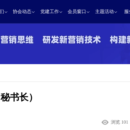
们
协会动态
党建工作
会员窗口
主题活动
服
（秘书长）
浏览 101