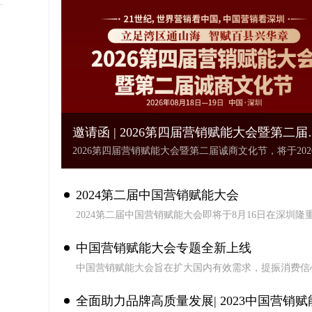
邀请函 | 2026第四届营销赋能大会暨第二届
商文化节
2026第四届营销赋能大会暨第二届诚商文化节，将于202
8月18日—19日在广东深圳隆重举办。大会由深圳市营
会、凤凰网深圳“诚商天下”栏目联合主办，以“立足湾区
海，智赋百县兴华章”为主题，打破传统会议单向宣讲、
2024第二届中国营销赋能大会
式化招商的固有模式。
2024第二届中国营销赋能大会即将于8月16日在深圳隆
幕。本次大会以“文化引领 文创赋能，用农文旅融合思
百年老店计划”为主题，共同研究营销的新模式和新思
中国营销赋能大会专题全新上线
同探讨营销创新品牌发展的新路径，赋能中国百年老店
推动中国营销行业进步和发展，为中国企业的转型升级
中国营销赋能大会旨在扩大国内有效需求，提振消费信
建设出谋献策，为中国经济发展贡献智慧力量!
彻落实疫后重建，更好促进中国营销的创新与发展，助
企业打开认知维度，重新认知品牌、客户、店铺，重塑
全面助力品牌高质量发展| 2023中国营销赋
念和营销模式，搭建稳定的销售渠道，通过聚焦数字营