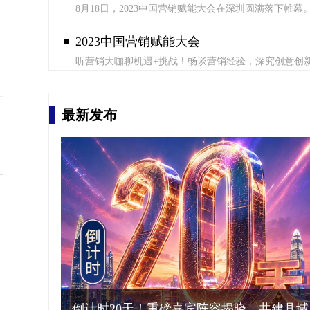
字品牌赋能，为后疫情时代赋能百业新生态、数字经济
8月18日，2023中国营销赋能大会在深圳圆满落下帷幕
会在深圳圆满落幕
助力品牌高质量发展提供强大动力。
大会以“数字营销与数字品牌赋能百业新生态”为主题，
市营销协会主办，快印客大生态系统、叶茂中营销策划
2023中国营销赋能大会
采纳营销策划机构、商界大讲堂联合主办，旨在探讨数
与企业品牌的紧密融合，全面助力品牌高质量发展。
听营销大咖聊机遇+挑战！畅谈营销经验，深究创意创
话数字营销新趋势。
最新发布
倒计时20天！重磅嘉宾阵容揭晓，共建县域