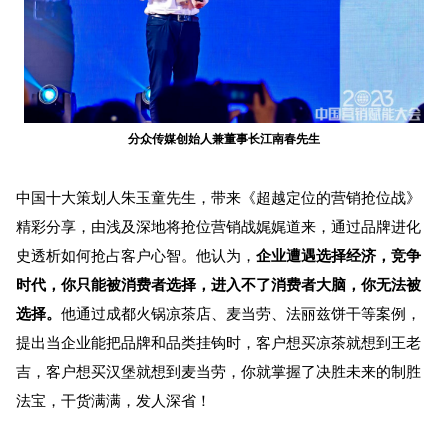
分众传媒创始人兼董事长江南春先生
中国十大策划人朱玉童先生，带来《超越定位的营销抢位战》
精彩分享，
由浅及深地将抢位营销战娓娓道来，通过品牌进化
史透析如何
抢占客户心智。
他认为，
企业遭遇选择经济，竞争
时代，你只能被消费者选择，进入不了消费者大脑，你无法被
选择。
他通过
成都火锅凉茶店、麦当劳、法丽兹饼干
等
案例，
提出当企业能把品牌和品类挂钩时，客户想买凉茶就想到王老
吉，客户想买汉堡就想到麦当劳，你就掌握了决胜未来的制胜
法宝，干货满满，发人深省！